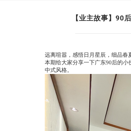
【业主故事】90
远离喧嚣，感悟日月星辰，细品春
本期给大家分享一下广东
90后的
中式风格。