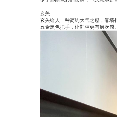
玄关
玄关给人一种
简约大气
之感，靠墙
五金黑色把手，让鞋柜更有层次感