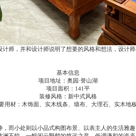
设计师，并和设计师说明了想要的风格和想法，设计师
基本信息
项目地址：奥园
·誉山湖
项目面积：
141
平
装修风格：新中式风格
要用材：木饰面、实木线条、墙布、大理石、实木地
静，
而
小处则以小品式构图布景、以表主人的生活雅趣
波澜不惊，一幅闲云野鹤的悠远之意，低调谦和的姿态