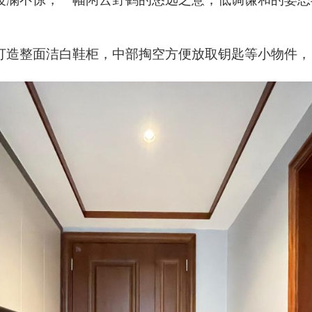
打造整面洁白鞋柜，中部掏空方便放取钥匙等小物件，
。