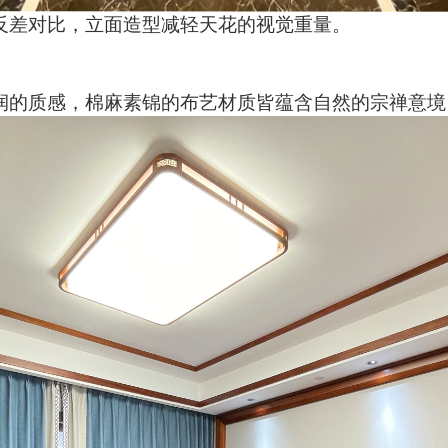
反差对比，
立面造型减轻天花的视觉重量。
润的质感，棉麻素锦的布艺材质皆蕴含自然的宗禅意境