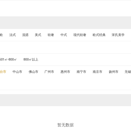
欧
法式
混搭
美式
轻奢
中式
现代轻奢
欧式经典
宋氏美学
501㎡-800㎡
800㎡以上
台市
中山市
佛山市
广州市
惠州市
南宁市
南京市
扬州市
无
暂无数据