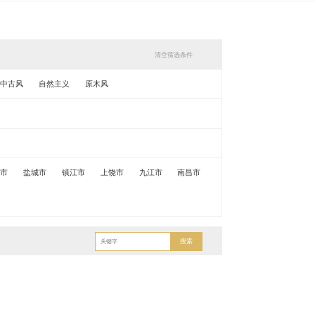
清空筛选条件
中古风
自然主义
原木风
锡市
盐城市
镇江市
上饶市
九江市
南昌市
搜索