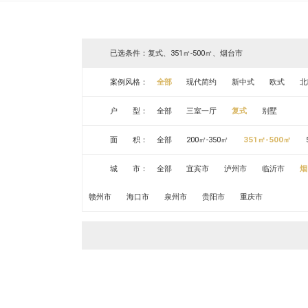
已选条件：复式、351㎡-500㎡、烟台市
案例风格：
全部
现代简约
新中式
欧式
北
户 型：
全部
三室一厅
复式
别墅
面 积：
全部
200㎡-350㎡
351㎡-500㎡
城 市：
全部
宜宾市
泸州市
临沂市
烟
赣州市
海口市
泉州市
贵阳市
重庆市