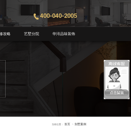
400-040-2005
修攻略
艺墅分院
华浔品味装饰
首页
别墅案例
当前位置：