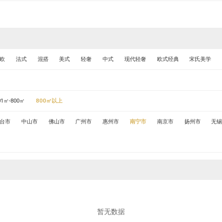
欧
法式
混搭
美式
轻奢
中式
现代轻奢
欧式经典
宋氏美学
01㎡-800㎡
800㎡以上
台市
中山市
佛山市
广州市
惠州市
南宁市
南京市
扬州市
无
暂无数据