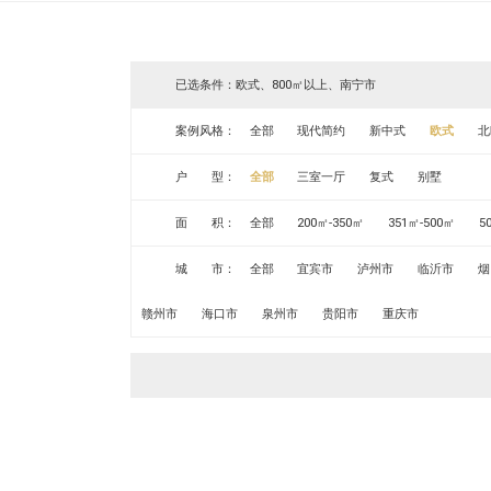
已选条件：欧式、800㎡以上、南宁市
案例风格：
全部
现代简约
新中式
欧式
北
户 型：
全部
三室一厅
复式
别墅
面 积：
全部
200㎡-350㎡
351㎡-500㎡
5
城 市：
全部
宜宾市
泸州市
临沂市
烟
赣州市
海口市
泉州市
贵阳市
重庆市