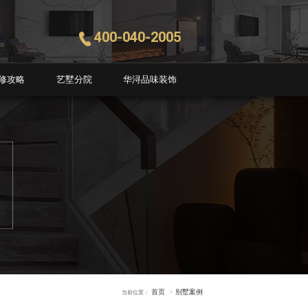
400-040-2005
修攻略
艺墅分院
华浔品味装饰
首页
别墅案例
当前位置：