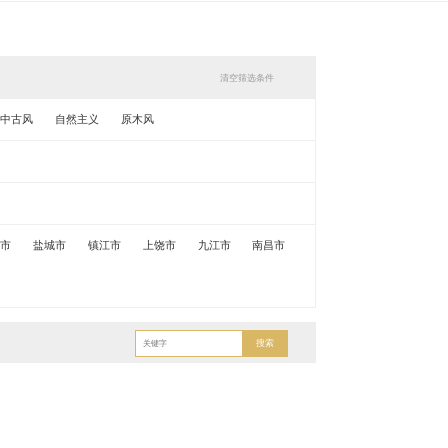
清空筛选条件
中古风
自然主义
原木风
锡市
盐城市
镇江市
上饶市
九江市
南昌市
搜索