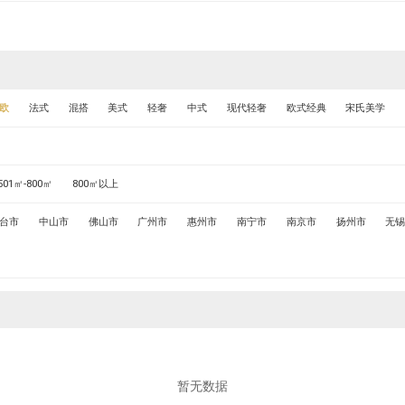
欧
法式
混搭
美式
轻奢
中式
现代轻奢
欧式经典
宋氏美学
501㎡-800㎡
800㎡以上
台市
中山市
佛山市
广州市
惠州市
南宁市
南京市
扬州市
无
暂无数据