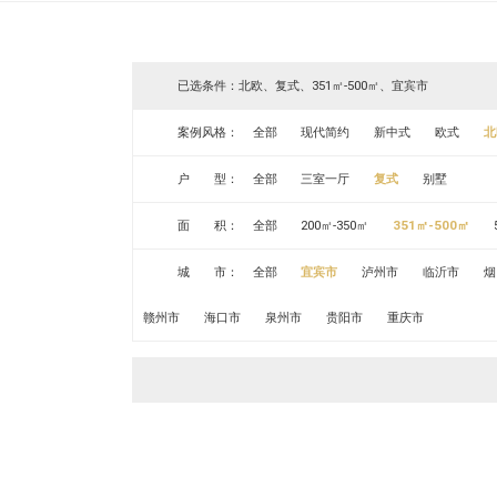
已选条件：北欧、复式、351㎡-500㎡、宜宾市
案例风格：
全部
现代简约
新中式
欧式
北
户 型：
全部
三室一厅
复式
别墅
面 积：
全部
200㎡-350㎡
351㎡-500㎡
城 市：
全部
宜宾市
泸州市
临沂市
烟
赣州市
海口市
泉州市
贵阳市
重庆市