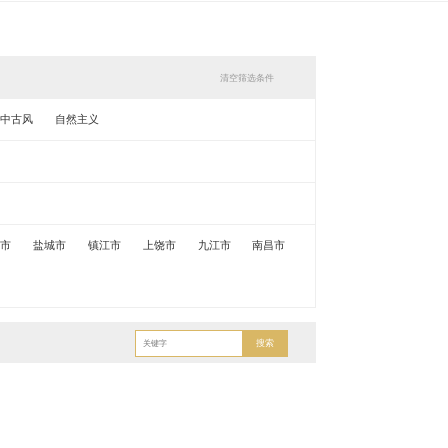
清空筛选条件
中古风
自然主义
锡市
盐城市
镇江市
上饶市
九江市
南昌市
搜索