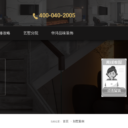
400-040-2005
修攻略
艺墅分院
华浔品味装饰
首页
别墅案例
当前位置：