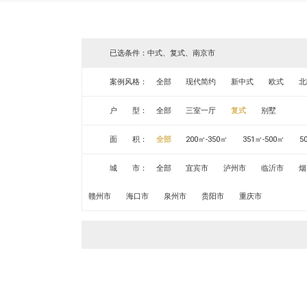
已选条件：中式、复式、南京市
案例风格：
全部
现代简约
新中式
欧式
北
户 型：
全部
三室一厅
复式
别墅
面 积：
全部
200㎡-350㎡
351㎡-500㎡
5
城 市：
全部
宜宾市
泸州市
临沂市
烟
赣州市
海口市
泉州市
贵阳市
重庆市