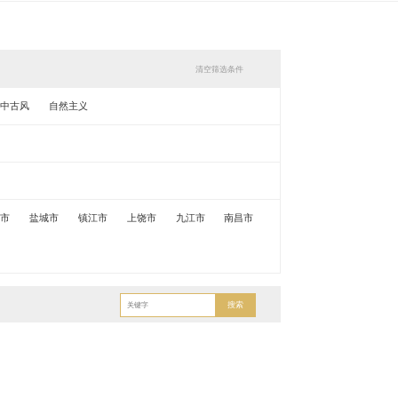
清空筛选条件
中古风
自然主义
锡市
盐城市
镇江市
上饶市
九江市
南昌市
搜索