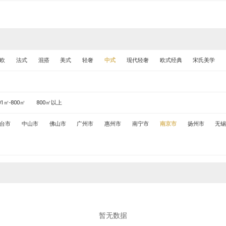
欧
法式
混搭
美式
轻奢
中式
现代轻奢
欧式经典
宋氏美学
01㎡-800㎡
800㎡以上
台市
中山市
佛山市
广州市
惠州市
南宁市
南京市
扬州市
无
暂无数据