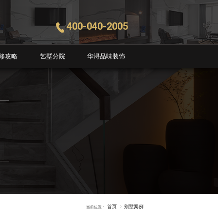
400-040-2005
修攻略
艺墅分院
华浔品味装饰
首页
别墅案例
当前位置：