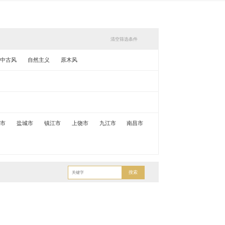
清空筛选条件
中古风
自然主义
原木风
锡市
盐城市
镇江市
上饶市
九江市
南昌市
搜索