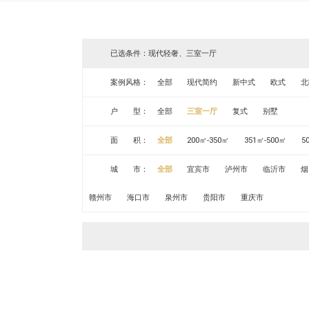
已选条件：现代轻奢、三室一厅
案例风格：
全部
现代简约
新中式
欧式
北
户 型：
全部
三室一厅
复式
别墅
面 积：
全部
200㎡-350㎡
351㎡-500㎡
5
城 市：
全部
宜宾市
泸州市
临沂市
烟
赣州市
海口市
泉州市
贵阳市
重庆市