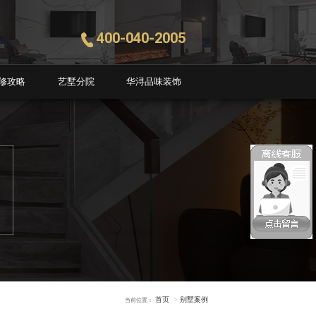
400-040-2005
修攻略
艺墅分院
华浔品味装饰
首页
别墅案例
当前位置：