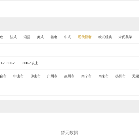
欧
法式
混搭
美式
轻奢
中式
现代轻奢
欧式经典
宋氏美学
01㎡-800㎡
800㎡以上
台市
中山市
佛山市
广州市
惠州市
南宁市
南京市
扬州市
无
暂无数据