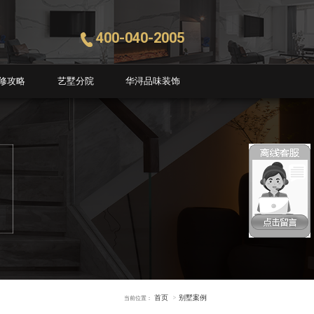
400-040-2005
修攻略
艺墅分院
华浔品味装饰
首页
别墅案例
当前位置：