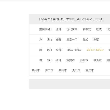
已选条件：现代轻奢、大平层、351㎡-500㎡、中山市
案例风格：
全部
现代简约
新中式
欧式
北
户 型：
全部
三室一厅
复式
别墅
面 积：
全部
200㎡-350㎡
351㎡-500㎡
城 市：
全部
宜宾市
泸州市
临沂市
烟
赣州市
海口市
泉州市
贵阳市
重庆市