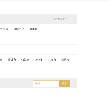
清空筛选条件
中古风
自然主义
原木风
锡市
盐城市
镇江市
上饶市
九江市
南昌市
搜索