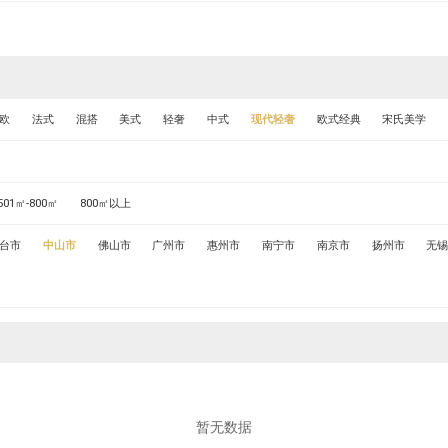
欧
法式
混搭
美式
轻奢
中式
现代轻奢
欧式经典
宋氏美学
501㎡-800㎡
800㎡以上
台市
中山市
佛山市
广州市
惠州市
南宁市
南京市
扬州市
无
暂无数据